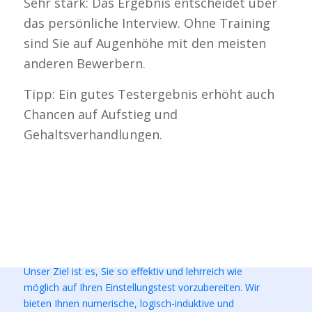
Sehr stark: Das Ergebnis entscheidet über
Test The Talent
das persönliche Interview. Ohne Training
Brüsseler Str. 1-3
sind Sie auf Augenhöhe mit den meisten
60327 Frankfurt am Main
anderen Bewerbern.
support@testttalent.com
Tipp: Ein gutes Testergebnis erhöht auch
Chancen auf Aufstieg und
Gehaltsverhandlungen.
Über Test The Talent
Test The Talent ist ein Anbieter von Einstellungstests.
Unser Ziel ist es, Sie so effektiv und lehrreich wie
möglich auf Ihren Einstellungstest vorzubereiten. Wir
bieten Ihnen numerische, logisch-induktive und