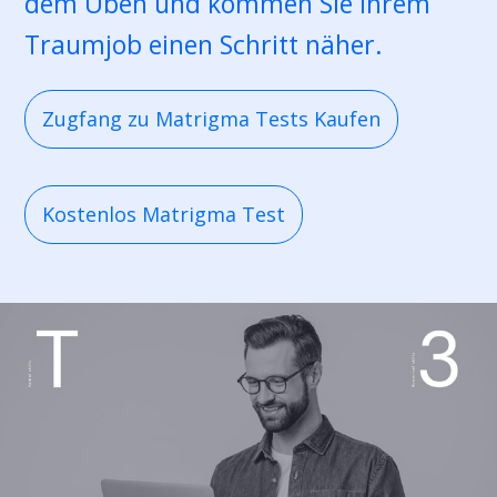
dem Üben und kommen Sie Ihrem
Traumjob einen Schritt näher.
Zugfang zu Matrigma Tests Kaufen
Kostenlos Matrigma Test