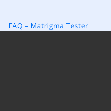
FAQ – Matrigma Tester
01
Hvordan få en høy score
i Matrigmatester
02
Hvilke språk er
Matrigma-testen tilgjengelig
på?