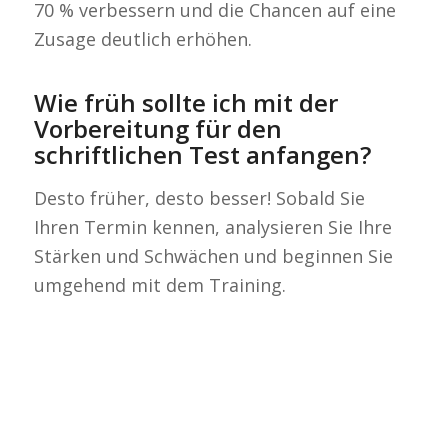
70 % verbessern und die Chancen auf eine
Zusage deutlich erhöhen.
Wie früh sollte ich mit der
Test The Talent
Vorbereitung für den
Brüsseler Str. 1-3
schriftlichen Test anfangen?
60327 Frankfurt am Main
Desto früher, desto besser! Sobald Sie
support@testttalent.com
Ihren Termin kennen, analysieren Sie Ihre
Stärken und Schwächen und beginnen Sie
umgehend mit dem Training.
Über Test The Talent
Test The Talent ist ein Anbieter von Einstellungstests.