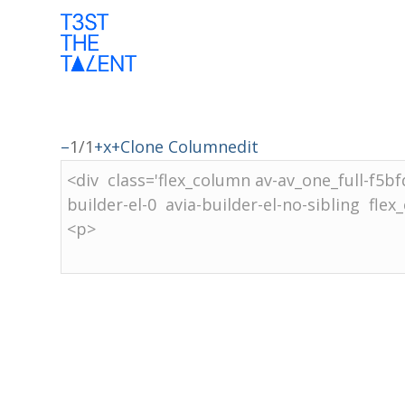
–
1/1
+
x
+
Clone Column
edit