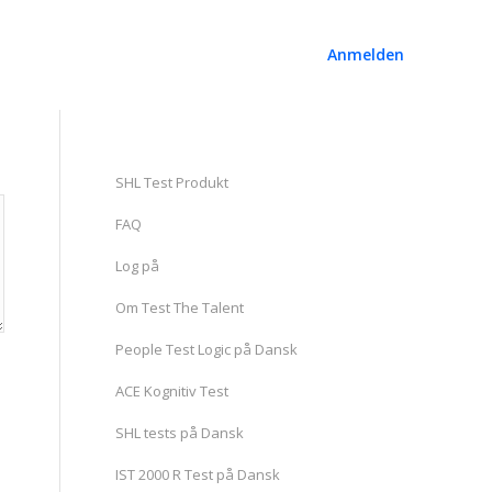
Anmelden
SHL Test Produkt
FAQ
Log på
Om Test The Talent
People Test Logic på Dansk
ACE Kognitiv Test
SHL tests på Dansk
IST 2000 R Test på Dansk