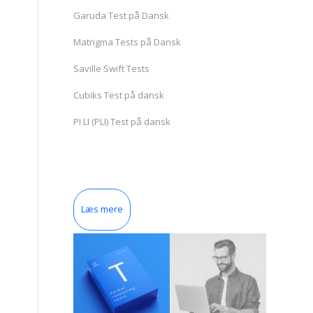
Garuda Test på Dansk
Matrigma Tests på Dansk
Saville Swift Tests
Cubiks Test på dansk
PI LI (PLI) Test på dansk
Læs mere